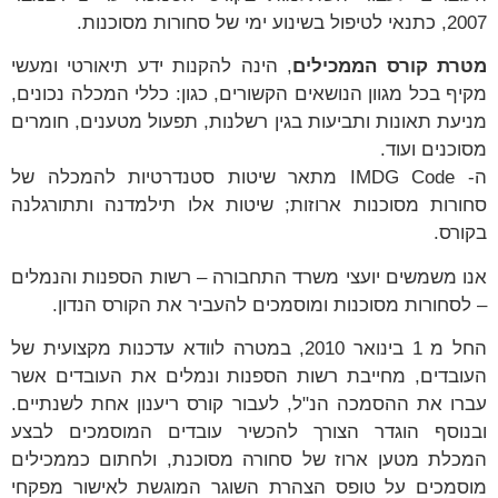
2007, כתנאי לטיפול בשינוע ימי של סחורות מסוכנות.
מטרת קורס הממכילים
, הינה להקנות ידע תיאורטי ומעשי
מקיף בכל מגוון הנושאים הקשורים, כגון: כללי המכלה נכונים,
מניעת תאונות ותביעות בגין רשלנות, תפעול מטענים, חומרים
מסוכנים ועוד.
ה- IMDG Code מתאר שיטות סטנדרטיות להמכלה של
סחורות מסוכנות ארוזות; שיטות אלו תילמדנה ותתורגלנה
בקורס.
אנו משמשים יועצי משרד התחבורה – רשות הספנות והנמלים
– לסחורות מסוכנות ומוסמכים להעביר את הקורס הנדון.
החל מ 1 בינואר 2010, במטרה לוודא עדכנות מקצועית של
העובדים, מחייבת רשות הספנות ונמלים את העובדים אשר
עברו את ההסמכה הנ"ל, לעבור קורס ריענון אחת לשנתיים.
ובנוסף הוגדר הצורך להכשיר עובדים המוסמכים לבצע
המכלת מטען ארוז של סחורה מסוכנת, ולחתום כממכילים
מוסמכים על טופס הצהרת השוגר המוגשת לאישור מפקחי