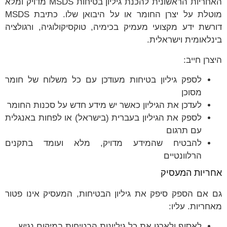
האחריות הראשונית להכנת גיליון בטיחות MSDS מדויק ומלא
מוטלת על יצרן החומר או על היבואן שלו. כתיבת MSDS
דורשת ידע מקצועי מעמיק בכימיה, טוקסיקולוגיה, ורגולציה
בינלאומית וישראלית.
היצרן חייב:
לספק גיליון בטיחות מעודכן עם כל משלוח של חומר
מסוכן
לעדכן את הגיליון כאשר יש מידע חדש על סכנות החומר
לספק את הגיליון בעברית (בישראל) או לפחות באנגלית
עם תרגום
להבטיח שהמידע מדויק, מלא ועומד בתקנים
הרלוונטיים
אחריות המעסיק
גם אם הספק סיפק את גיליון הבטיחות, המעסיק אינו פטור
מאחריות. עליו:
לאסוף ולארגן את כל גיליונות הבטיחות במיקום נגיש