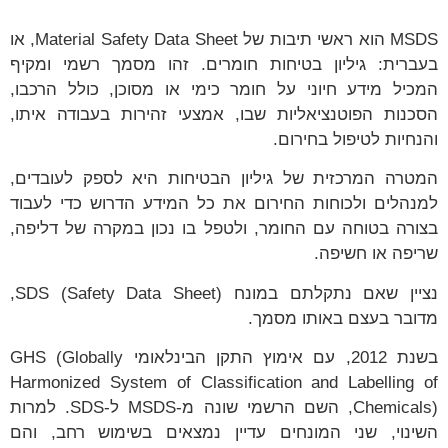
MSDS הוא ראשי תיבות של Material Safety Data Sheet, או
בעברית: גיליון בטיחות חומרים. זהו מסמך רשמי ומקיף
המכיל מידע חיוני על חומר כימי או מסוכן, כולל הרכבו,
הסכנות הפוטנציאליות שבו, אמצעי זהירות בעבודה איתו,
והנחיות לטיפול בחירום.
המטרה המרכזית של גיליון הבטיחות היא לספק לעובדים,
למנהלים ולכוחות החירום את כל המידע הדרוש כדי לעבוד
בצורה בטוחה עם החומר, ולטפל בו נכון במקרה של דליפה,
שריפה או חשיפה.
נציין שאם נתקלתם במונח SDS (Safety Data Sheet),
מדובר בעצם באותו מסמך.
בשנת 2012, עם אימוץ התקן הבינלאומי GHS (Globally
Harmonized System of Classification and Labelling of
Chemicals), השם הרשמי שונה מ-MSDS ל-SDS. למרות
השינוי, שני המונחים עדיין נמצאים בשימוש רחב, והם