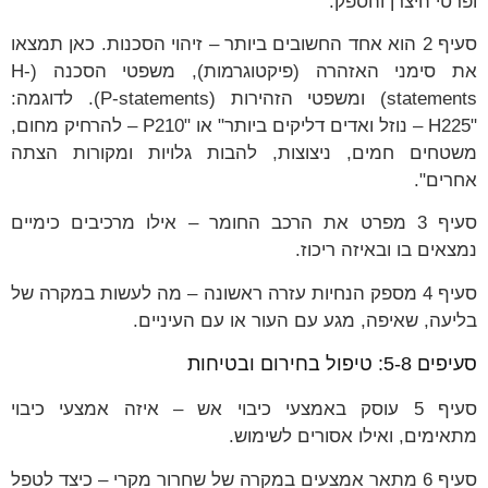
ופרטי היצרן והספק.
סעיף 2 הוא אחד החשובים ביותר – זיהוי הסכנות. כאן תמצאו
את סימני האזהרה (פיקטוגרמות), משפטי הסכנה (H-
statements) ומשפטי הזהירות (P-statements). לדוגמה:
"H225 – נוזל ואדים דליקים ביותר" או "P210 – להרחיק מחום,
משטחים חמים, ניצוצות, להבות גלויות ומקורות הצתה
אחרים".
סעיף 3 מפרט את הרכב החומר – אילו מרכיבים כימיים
נמצאים בו ובאיזה ריכוז.
סעיף 4 מספק הנחיות עזרה ראשונה – מה לעשות במקרה של
בליעה, שאיפה, מגע עם העור או עם העיניים.
סעיפים 5-8: טיפול בחירום ובטיחות
סעיף 5 עוסק באמצעי כיבוי אש – איזה אמצעי כיבוי
מתאימים, ואילו אסורים לשימוש.
סעיף 6 מתאר אמצעים במקרה של שחרור מקרי – כיצד לטפל