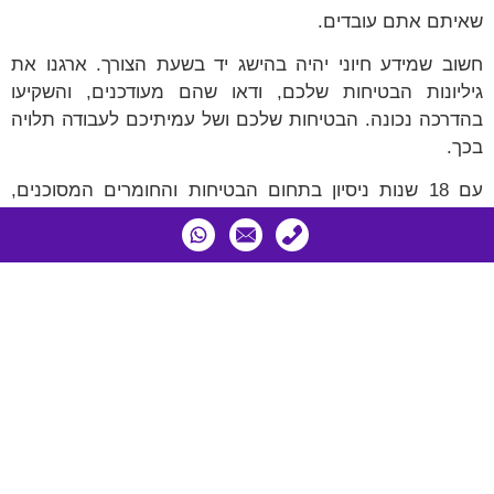
שאיתם אתם עובדים.
חשוב שמידע חיוני יהיה בהישג יד בשעת הצורך. ארגנו את
גיליונות הבטיחות שלכם, ודאו שהם מעודכנים, והשקיעו
בהדרכה נכונה. הבטיחות שלכם ושל עמיתיכם לעבודה תלויה
בכך.
עם 18 שנות ניסיון בתחום הבטיחות והחומרים המסוכנים,
אנחנו כאן כדי לעזור. אם יש לכם שאלות, צורך בייעוץ, או
עזרה בניהול גיליונות הבטיחות במפעל שלכם – אל תהססו
ליצור קשר ב ב-
03-9303814
או
motif@ces-safety.com
.
אפשר גם להשאיר פרטים
כאן
ונחזור אליכם.
צור עימנו קשר ונשוב אליך
בהקדם!